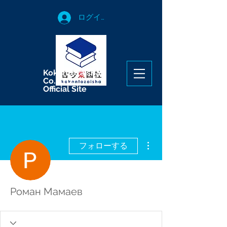
ログイン
Kokontozaisha
Co.,LTD.
Official Site
その他
フォローする
Роман Мамаев