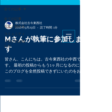
ログイン
全ての記事
全ての記事
株式会社古今東西社
今すぐ始める
2018年9月29日
読了時間: 1分
コミュニティ
Kokontozaisha
Mさんが執筆に参加しま
Co.,LTD.
ブログのお知
Official Site
らせ
す
皆さん、こんにちは。古今東西社の中西で
す。 最初の投稿からもう1ヶ月になるのに、
このブログを全然投稿できずにいたのをお詫
びします。業務がいろいろと立て込んでいる
のと、どうしても「リサーチ」の文章になる
と堅くて長くなってしまうという2つがその
理由です。この辺は中西が一人で運営...